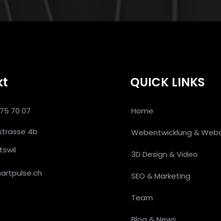
kt
QUICK LINKS
575 70 07
Home
strasse 4b
Webentwicklung & Web
tswil
3D Design & Video
martpulse.ch
SEO & Marketing
Team
Blog & News