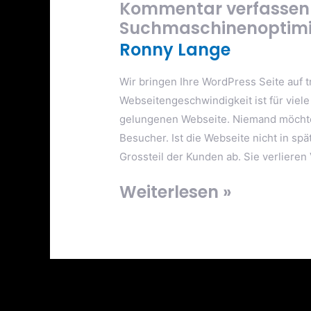
Kommentar verfassen
Suchmaschinenoptim
Ronny Lange
Wir bringen Ihre WordPress Seite auf t
Webseitengeschwindigkeit ist für viele
gelungenen Webseite. Niemand möchte 
Besucher. Ist die Webseite nicht in sp
Grossteil der Kunden ab. Sie verlieren
Weiterlesen »