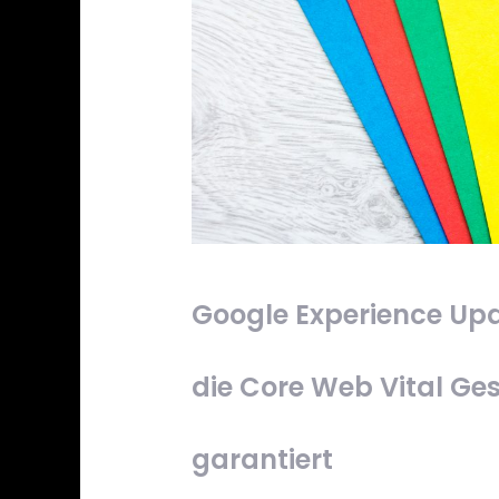
Google Experience Upd
die Core Web Vital Ges
garantiert