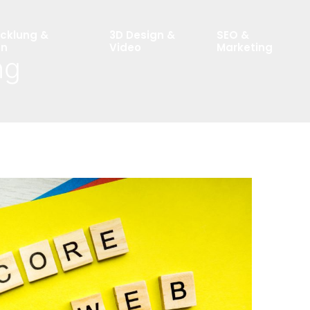
cklung &
3D Design &
SEO &
gn
Video
Marketing
ng