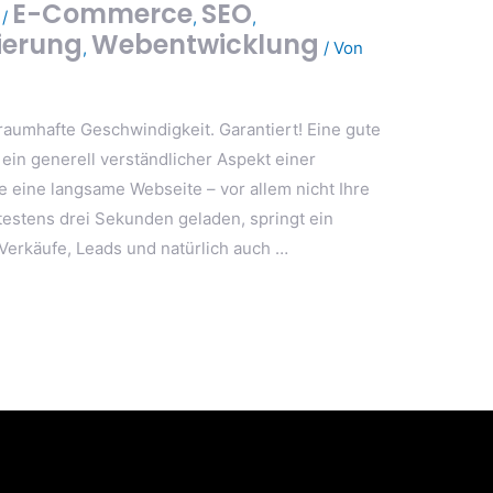
E-Commerce
SEO
/
,
,
ierung
Webentwicklung
,
/ Von
raumhafte Geschwindigkeit. Garantiert! Eine gute
 ein generell verständlicher Aspekt einer
eine langsame Webseite – vor allem nicht Ihre
ätestens drei Sekunden geladen, springt ein
 Verkäufe, Leads und natürlich auch …